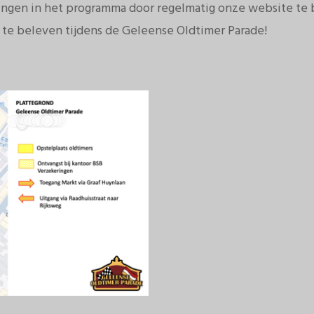
gingen in het programma door regelmatig onze website te 
 te beleven tijdens de Geleense Oldtimer Parade!