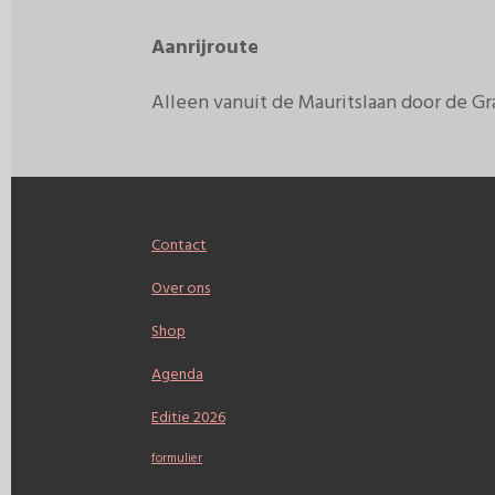
Aanrijroute
Alleen vanuit de Mauritslaan door de G
Contact
Over ons
Shop
Agenda
Editie 2026
formulier