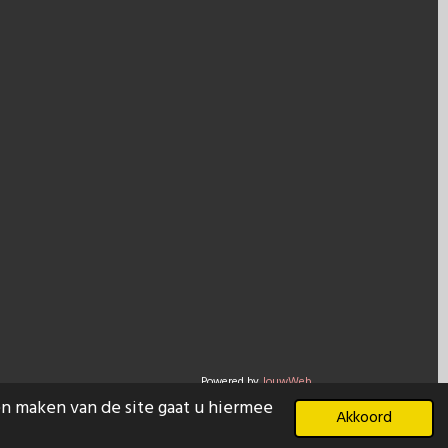
Powered by
JouwWeb
en maken van de site gaat u hiermee
Akkoord