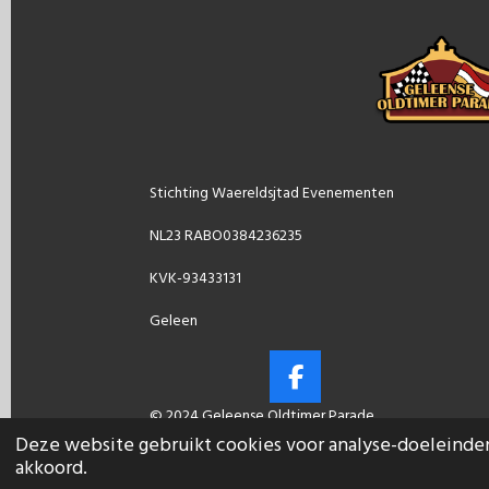
Stichting Waereldsjtad Evenementen
NL23 RABO0384236235
KVK-93433131
Geleen
F
a
© 2024 Geleense Oldtimer Parade
c
Deze website gebruikt cookies voor analyse-doeleinden 
e
akkoord.
b