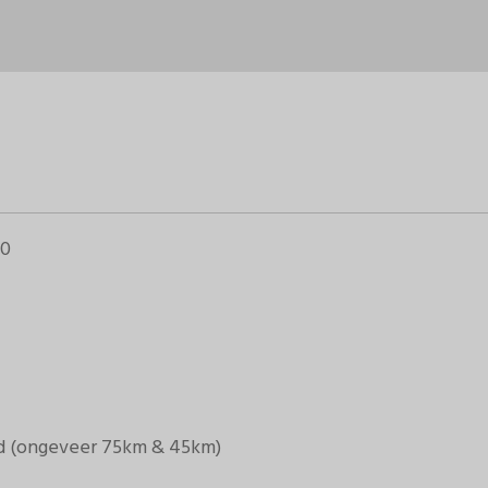
50
nd (ongeveer 75km & 45km)