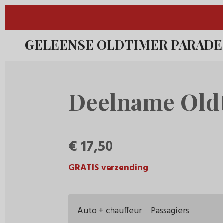
Ga
direct
GELEENSE OLDTIMER PARADE
naar
de
hoofdinhoud
Deelname Oldt
€ 17,50
GRATIS verzending
Auto + chauffeur
Passagiers