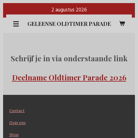
Ga
2 augustus 2026
direct
GELEENSE OLDTIMER PARADE
naar
de
hoofdinhoud
Schrijf je in via onderstaande link
Deelname Oldtimer Parade 2026
Contact
Over ons
Shop